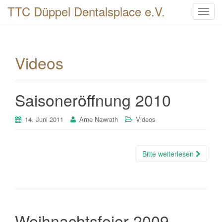
TTC Düppel Dentalsplace e.V.
T
o
g
g
Videos
l
e
n
a
Saisoneröffnung 2010
v
i
14. Juni 2011
Arne Nawrath
Videos
g
a
t
Bitte weiterlesen
i
o
n
Weihnachtsfeier 2009