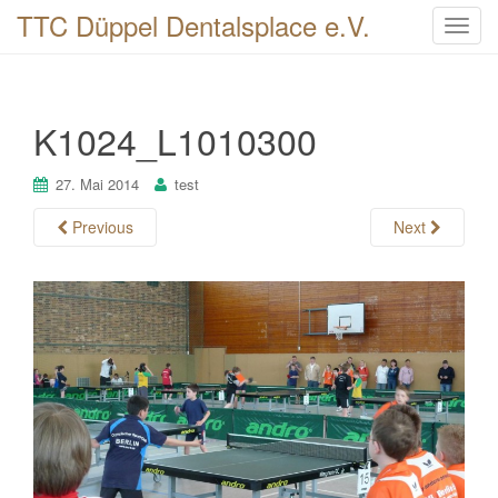
TTC Düppel Dentalsplace e.V.
T
o
g
g
K1024_L1010300
l
e
n
27. Mai 2014
test
a
Previous
Next
v
i
g
a
t
i
o
n