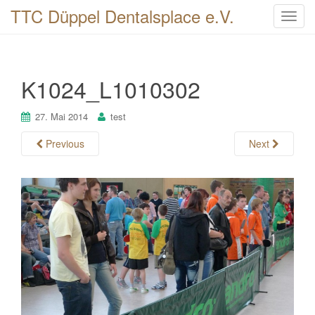
TTC Düppel Dentalsplace e.V.
T
o
g
g
K1024_L1010302
l
e
n
27. Mai 2014
test
a
Previous
Next
v
i
g
a
t
i
o
n