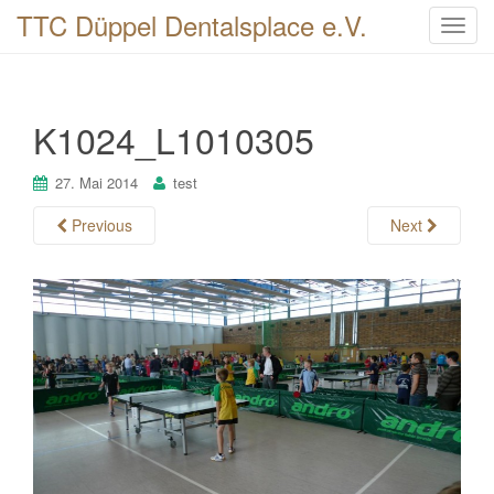
TTC Düppel Dentalsplace e.V.
T
o
g
g
K1024_L1010305
l
e
n
27. Mai 2014
test
a
Previous
Next
v
i
g
a
t
i
o
n