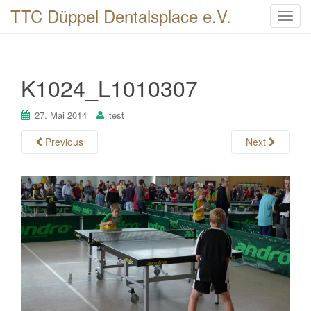
TTC Düppel Dentalsplace e.V.
T
o
g
g
K1024_L1010307
l
e
n
27. Mai 2014
test
a
Previous
Next
v
i
g
a
t
i
o
n