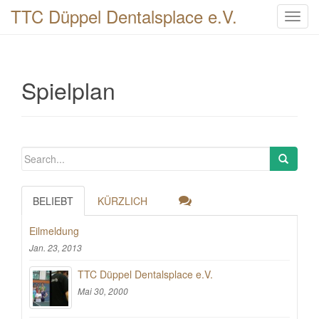
TTC Düppel Dentalsplace e.V.
T
o
g
g
Spielplan
l
e
n
a
v
i
g
a
BELIEBT
KÜRZLICH
t
Eilmeldung
i
o
Jan. 23, 2013
n
TTC Düppel Dentalsplace e.V.
Mai 30, 2000