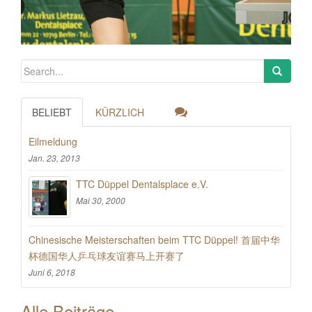
BELIEBT
KÜRZLICH
Eilmeldung
Jan. 23, 2013
TTC Düppel Dentalsplace e.V.
Mai 30, 2000
Chinesische Meisterschaften beim TTC Düppel! 首届中华
杯德国华人乒乓球友谊赛马上开赛了
Juni 6, 2018
Alle Beiträge