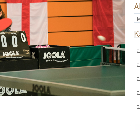
A
All
Be
K