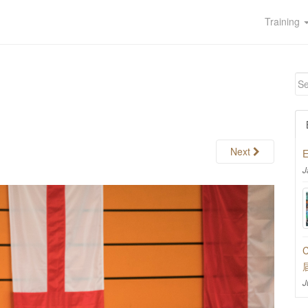
Training
Next
E
J
C
J