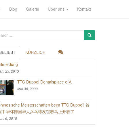
Blog
Galerie
Über uns
Kontakt
BELIEBT
KÜRZLICH
ilmeldung
an. 23, 2013
TTC Düppel Dentalsplace e.V.
Mai 30, 2000
hinesische Meisterschaften beim TTC Düppel! 首
届中华杯德国华人乒乓球友谊赛马上开赛了
uni 6, 2018