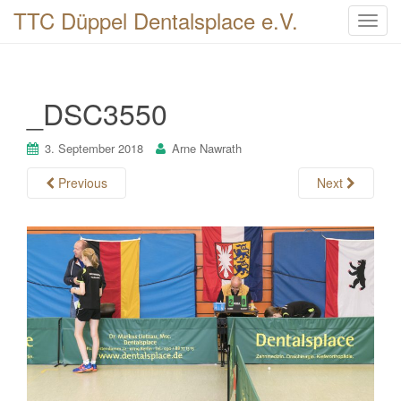
TTC Düppel Dentalsplace e.V.
T
o
g
g
_DSC3550
l
e
n
3. September 2018
Arne Nawrath
a
Previous
Next
v
i
g
a
t
i
o
n