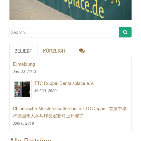
BELIEBT
KÜRZLICH
Eilmeldung
Jan. 23, 2013
TTC Düppel Dentalsplace e.V.
Mai 30, 2000
Chinesische Meisterschaften beim TTC Düppel! 首届中华
杯德国华人乒乓球友谊赛马上开赛了
Juni 6, 2018
Alle Beiträge