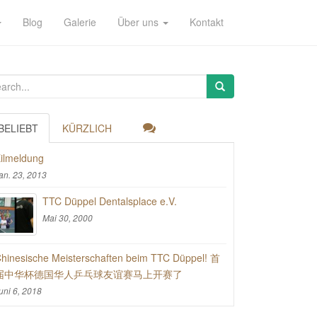
Blog
Galerie
Über uns
Kontakt
BELIEBT
KÜRZLICH
ilmeldung
an. 23, 2013
TTC Düppel Dentalsplace e.V.
Mai 30, 2000
hinesische Meisterschaften beim TTC Düppel! 首
届中华杯德国华人乒乓球友谊赛马上开赛了
uni 6, 2018