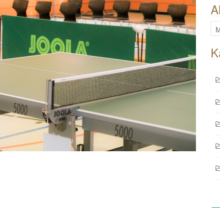
A
All
Be
K