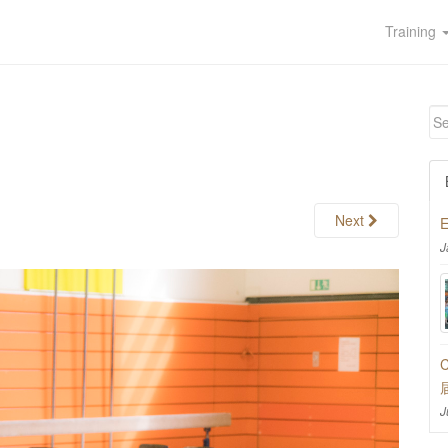
Training
Next
E
J
C
J