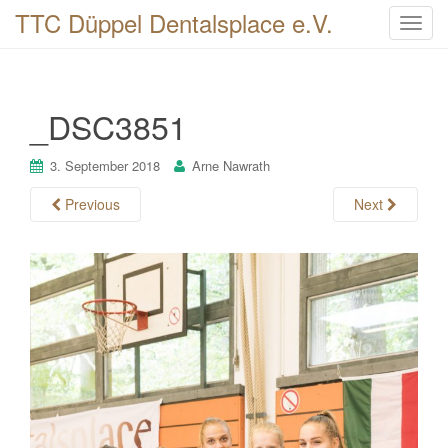
TTC Düppel Dentalsplace e.V.
T
o
g
g
_DSC3851
l
e
n
3. September 2018
Arne Nawrath
a
Previous
Next
v
i
g
a
t
i
o
n