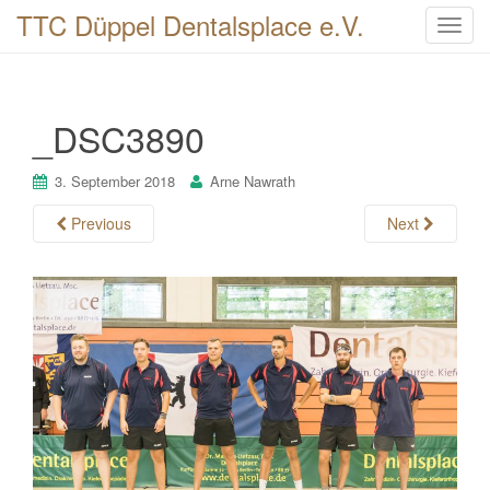
TTC Düppel Dentalsplace e.V.
T
o
g
g
_DSC3890
l
e
n
3. September 2018
Arne Nawrath
a
Previous
Next
v
i
g
a
t
i
o
n