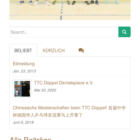
BELIEBT
KÜRZLICH
Eilmeldung
Jan. 23, 2013
TTC Düppel Dentalsplace e.V.
Mai 30, 2000
Chinesische Meisterschaften beim TTC Düppel! 首届中华
杯德国华人乒乓球友谊赛马上开赛了
Juni 6, 2018
Alle Beiträge