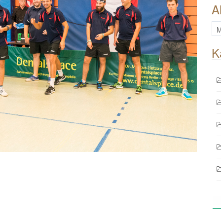
A
All
Be
K