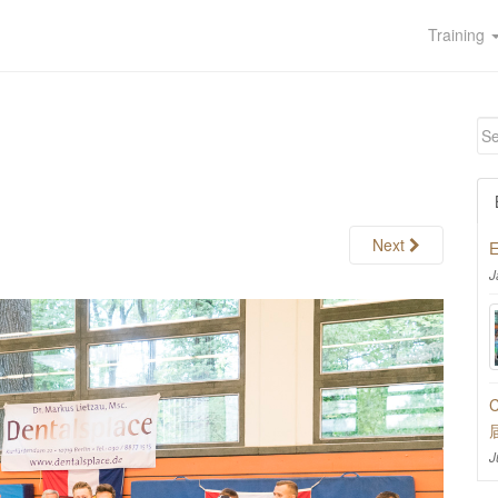
Training
Next
E
J
C
J