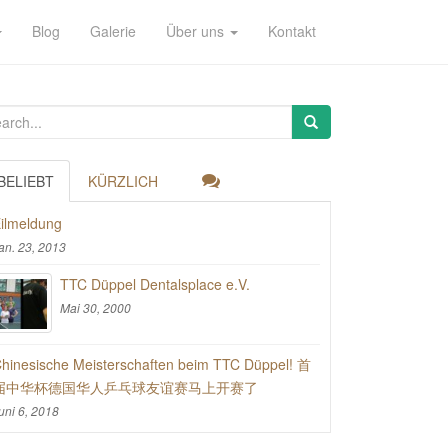
Blog
Galerie
Über uns
Kontakt
BELIEBT
KÜRZLICH
ilmeldung
an. 23, 2013
TTC Düppel Dentalsplace e.V.
Mai 30, 2000
hinesische Meisterschaften beim TTC Düppel! 首
届中华杯德国华人乒乓球友谊赛马上开赛了
uni 6, 2018