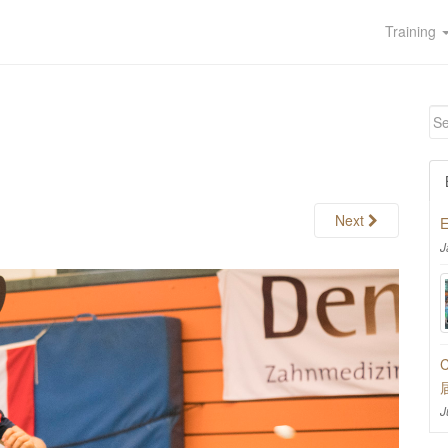
Training
Next
E
J
C
J