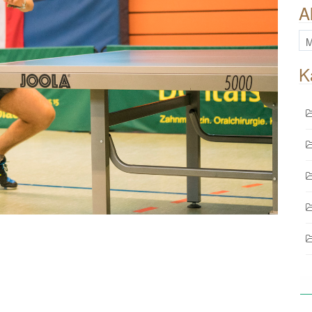
A
All
Be
K