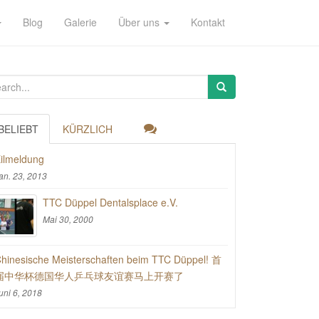
Blog
Galerie
Über uns
Kontakt
BELIEBT
KÜRZLICH
ilmeldung
an. 23, 2013
TTC Düppel Dentalsplace e.V.
Mai 30, 2000
hinesische Meisterschaften beim TTC Düppel! 首
届中华杯德国华人乒乓球友谊赛马上开赛了
uni 6, 2018