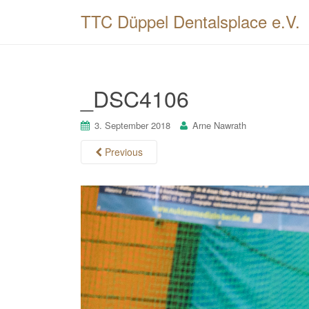
TTC Düppel Dentalsplace e.V.
_DSC4106
3. September 2018
Arne Nawrath
Previous