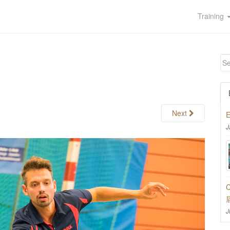
Training
Next
E
J
C
J