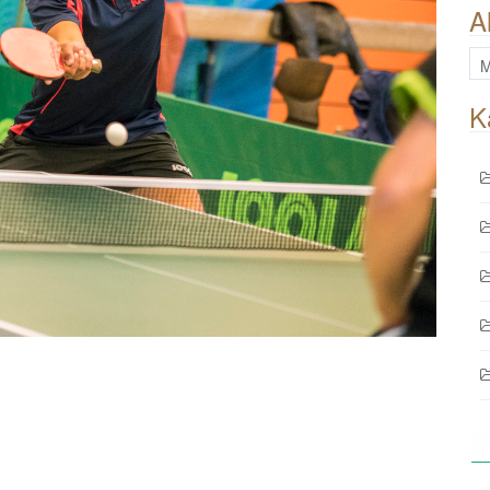
A
All
Be
K