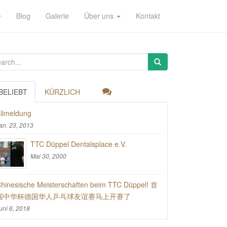
Blog
Galerie
Über uns
Kontakt
BELIEBT
KÜRZLICH
ilmeldung
an. 23, 2013
TTC Düppel Dentalsplace e.V.
Mai 30, 2000
hinesische Meisterschaften beim TTC Düppel! 首
届中华杯德国华人乒乓球友谊赛马上开赛了
uni 6, 2018