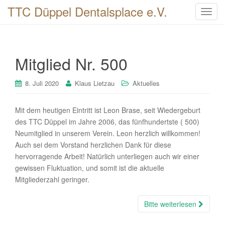
TTC Düppel Dentalsplace e.V.
T
o
g
g
Mitglied Nr. 500
l
e
n
8. Juli 2020
Klaus Lietzau
Aktuelles
a
v
Mit dem heutigen Eintritt ist Leon Brase, seit Wiedergeburt
i
des TTC Düppel im Jahre 2006, das fünfhundertste ( 500)
g
Neumitglied in unserem Verein. Leon herzlich willkommen!
a
Auch sei dem Vorstand herzlichen Dank für diese
t
hervorragende Arbeit! Natürlich unterliegen auch wir einer
i
gewissen Fluktuation, und somit ist die aktuelle
o
Mitgliederzahl geringer.
n
Bitte weiterlesen