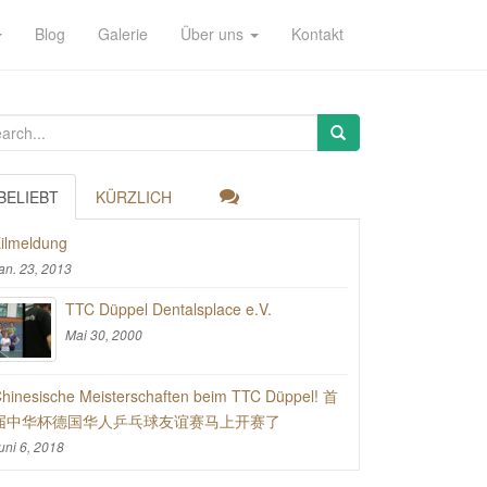
Blog
Galerie
Über uns
Kontakt
BELIEBT
KÜRZLICH
ilmeldung
an. 23, 2013
TTC Düppel Dentalsplace e.V.
Mai 30, 2000
hinesische Meisterschaften beim TTC Düppel! 首
届中华杯德国华人乒乓球友谊赛马上开赛了
uni 6, 2018