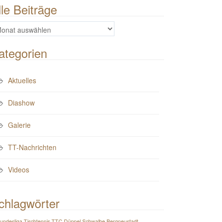
lle Beiträge
e
iträge
ategorien
Aktuelles
Diashow
Galerie
TT-Nachrichten
Videos
chlagwörter
Bundesliga Tischtennis TTC Düppel Schwalbe Bergneustadt