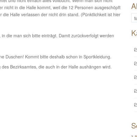
tet und nicht einfach alles vollbucht. Wenn man sich nicht
A
der nicht in die Halle kommt, weil die 12 Personen ausgeschöpft
die Halle verlassen der nicht drin stand. (Pünktlichkeit ist hier
All
Be
K
e, in die man sich bitte einträgt. Damit zurückverfolgt werden
ine Duschen! Kommt bitte deshalb schon in Sportkleidung.
g des Bezirksamtes, die auch in der Halle aushängen wird.
S
3. 