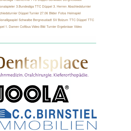
onalspieler
3.Bundesliga TTC Düppel
3. Herren
Abschiedsturnier
chiedsturnier Düppel Turnier 27.06
Bilder
Fotos
Heimspiel
onalligaspiel
Schwalbe Bergneustadt
SV Bolzum
TTC Düppel
TTC
pel 1. Damen Cottbus Video Bild
Turnier Ergebnisse
Video