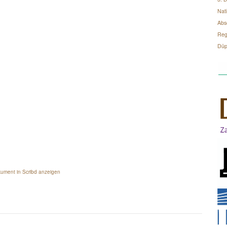
Nati
Abs
Regi
Düp
ument in Scribd anzeigen