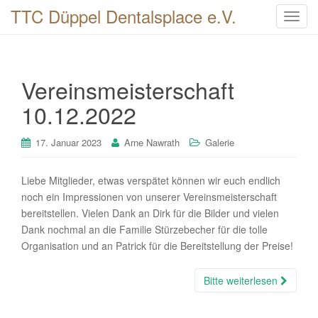
TTC Düppel Dentalsplace e.V.
T
o
g
g
Vereinsmeisterschaft
l
e
10.12.2022
n
a
17. Januar 2023
Arne Nawrath
Galerie
v
i
Liebe Mitglieder, etwas verspätet können wir euch endlich
g
noch ein Impressionen von unserer Vereinsmeisterschaft
a
bereitstellen. Vielen Dank an Dirk für die Bilder und vielen
t
Dank nochmal an die Familie Stürzebecher für die tolle
i
Organisation und an Patrick für die Bereitstellung der Preise!
o
n
Bitte weiterlesen