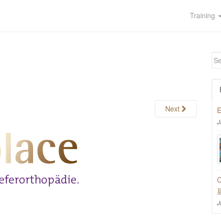
Training
Next
E
J
C
J