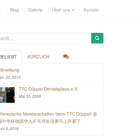
Blog
Galerie
Über uns
Kontakt
BELIEBT
KÜRZLICH
ilmeldung
an. 23, 2013
TTC Düppel Dentalsplace e.V.
Mai 30, 2000
hinesische Meisterschaften beim TTC Düppel! 首
届中华杯德国华人乒乓球友谊赛马上开赛了
uni 6, 2018