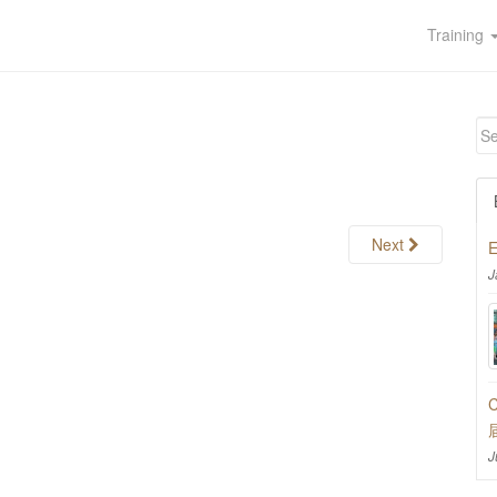
Training
Next
E
J
C
J