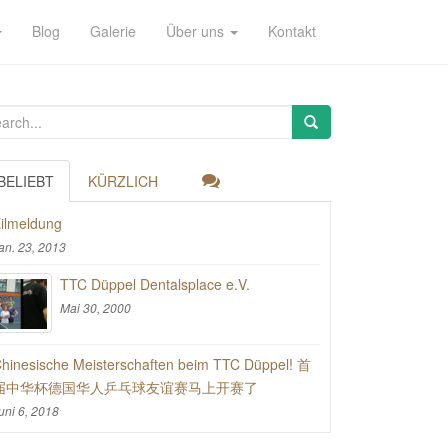
Blog
Galerie
Über uns
Kontakt
BELIEBT
KÜRZLICH
ilmeldung
an. 23, 2013
TTC Düppel Dentalsplace e.V.
Mai 30, 2000
hinesische Meisterschaften beim TTC Düppel! 首
届中华杯德国华人乒乓球友谊赛马上开赛了
uni 6, 2018