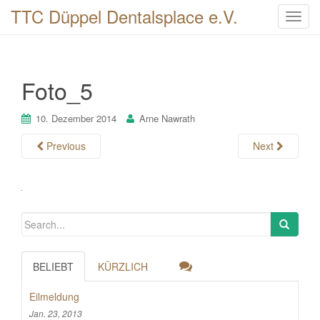
TTC Düppel Dentalsplace e.V.
T
o
g
g
Foto_5
l
e
n
10. Dezember 2014
Arne Nawrath
a
Previous
Next
v
i
g
a
t
i
o
n
BELIEBT
KÜRZLICH
Eilmeldung
Jan. 23, 2013