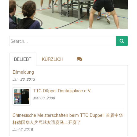
BELIEBT
KÜRZLICH
Eilmeldung
Jan. 23, 2013
TTC Düppel Dentalsplace e.V.
Mai 30, 2000
Chinesische Meisterschaften beim TTC Düppel! 首届中华
杯德国华人乒乓球友谊赛马上开赛了
Juni 6, 2018