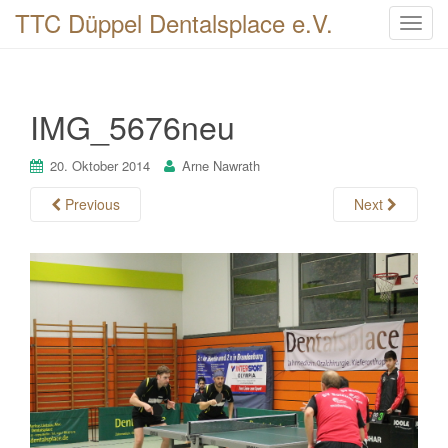
TTC Düppel Dentalsplace e.V.
T
o
g
g
IMG_5676neu
l
e
n
20. Oktober 2014
Arne Nawrath
a
Previous
Next
v
i
g
a
t
i
o
n