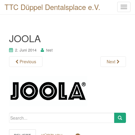
TTC Düppel Dentalsplace e.V.
T
o
g
g
JOOLA
l
e
n
2. Juni 2014
test
a
Previous
Next
v
i
g
a
t
i
o
n