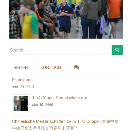
BELIEBT
KÜRZLICH
Eilmeldung
Jan. 23, 2013
TTC Düppel Dentalsplace e.V.
Mai 30, 2000
Chinesische Meisterschaften beim TTC Düppel! 首届中华
杯德国华人乒乓球友谊赛马上开赛了