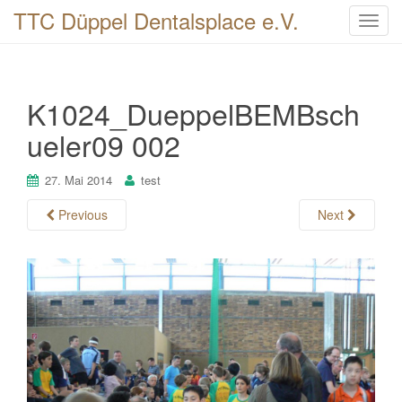
TTC Düppel Dentalsplace e.V.
T
o
g
g
K1024_DueppelBEMBsch
l
e
ueler09 002
n
a
27. Mai 2014
test
v
i
Previous
Next
g
a
t
i
o
n