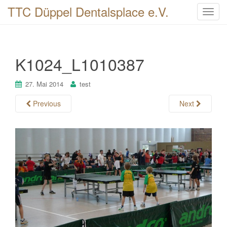
TTC Düppel Dentalsplace e.V.
T
o
g
g
K1024_L1010387
l
e
n
27. Mai 2014
test
a
Previous
Next
v
i
g
a
t
i
o
n