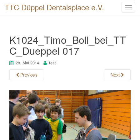
TTC Düppel Dentalsplace e.V.
T
o
g
g
K1024_Timo_Boll_bei_TT
l
e
C_Dueppel 017
n
a
28. Mai 2014
test
v
i
Previous
Next
g
a
t
i
o
n