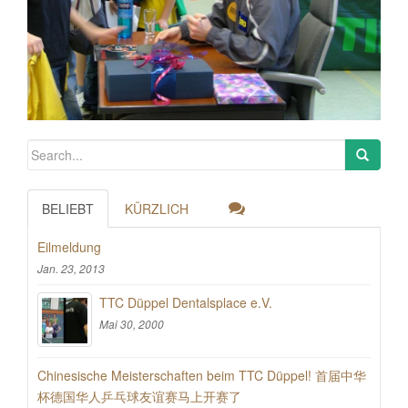
BELIEBT
KÜRZLICH
Eilmeldung
Jan. 23, 2013
TTC Düppel Dentalsplace e.V.
Mai 30, 2000
Chinesische Meisterschaften beim TTC Düppel! 首届中华
杯德国华人乒乓球友谊赛马上开赛了