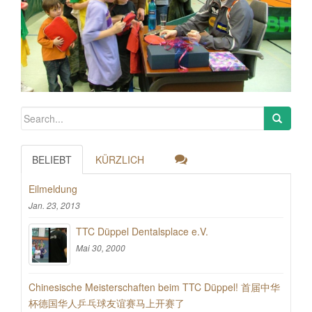
BELIEBT
KÜRZLICH
Eilmeldung
Jan. 23, 2013
TTC Düppel Dentalsplace e.V.
Mai 30, 2000
Chinesische Meisterschaften beim TTC Düppel! 首届中华
杯德国华人乒乓球友谊赛马上开赛了