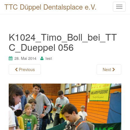
TTC Düppel Dentalsplace e.V.
T
o
g
g
K1024_Timo_Boll_bei_TT
l
e
C_Dueppel 056
n
a
28. Mai 2014
test
v
i
Previous
Next
g
a
t
i
o
n