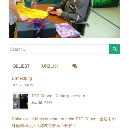
BELIEBT
KÜRZLICH
Eilmeldung
Jan. 23, 2013
TTC Düppel Dentalsplace e.V.
Mai 30, 2000
Chinesische Meisterschaften beim TTC Düppel! 首届中华
杯德国华人乒乓球友谊赛马上开赛了