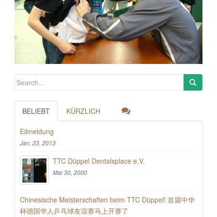
BELIEBT
KÜRZLICH
Eilmeldung
Jan. 23, 2013
TTC Düppel Dentalsplace e.V.
Mai 30, 2000
Chinesische Meisterschaften beim TTC Düppel! 首届中华
杯德国华人乒乓球友谊赛马上开赛了