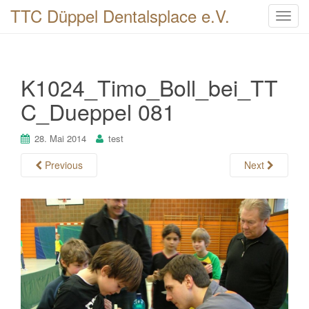
TTC Düppel Dentalsplace e.V.
T
o
g
g
K1024_Timo_Boll_bei_TT
l
e
C_Dueppel 081
n
a
28. Mai 2014
test
v
i
Previous
Next
g
a
t
i
o
n