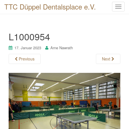
TTC Düppel Dentalsplace e.V.
T
o
g
g
L1000954
l
e
n
17. Januar 2023
Arne Nawrath
a
Previous
Next
v
i
g
a
t
i
o
n