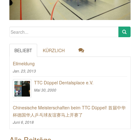
BELIEBT
KÜRZLICH
Eilmeldung
Jan. 23, 2013
TTC Düppel Dentalsplace e.V.
Mai 30, 2000
Chinesische Meisterschaften beim TTC Düppel! 首届中华
杯德国华人乒乓球友谊赛马上开赛了
Juni 6, 2018
Alle Beiträge