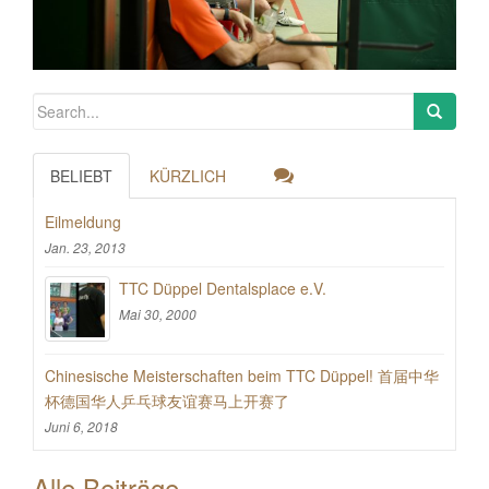
BELIEBT
KÜRZLICH
Eilmeldung
Jan. 23, 2013
TTC Düppel Dentalsplace e.V.
Mai 30, 2000
Chinesische Meisterschaften beim TTC Düppel! 首届中华
杯德国华人乒乓球友谊赛马上开赛了
Juni 6, 2018
Alle Beiträge