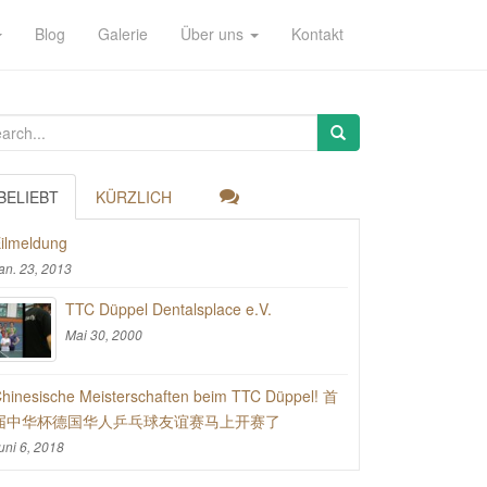
Blog
Galerie
Über uns
Kontakt
BELIEBT
KÜRZLICH
ilmeldung
an. 23, 2013
TTC Düppel Dentalsplace e.V.
Mai 30, 2000
hinesische Meisterschaften beim TTC Düppel! 首
届中华杯德国华人乒乓球友谊赛马上开赛了
uni 6, 2018