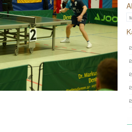
A
All
Be
K