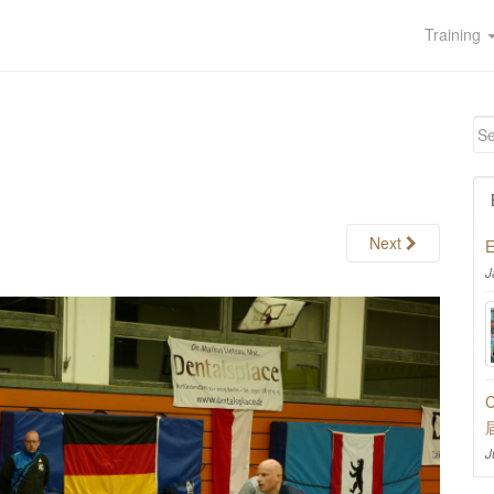
Training
Next
E
J
C
J