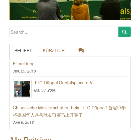
BELIEBT
KÜRZLICH
Eilmeldung
Jan. 23, 2013
TTC Düppel Dentalsplace e.V.
Mai 30, 2000
Chinesische Meisterschaften beim TTC Düppel! 首届中华
杯德国华人乒乓球友谊赛马上开赛了
Juni 6, 2018
Alle Beiträge