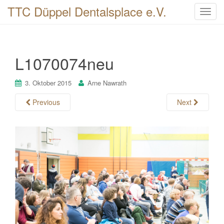
TTC Düppel Dentalsplace e.V.
T
o
g
g
L1070074neu
l
e
n
3. Oktober 2015
Arne Nawrath
a
Previous
Next
v
i
g
a
t
i
o
n