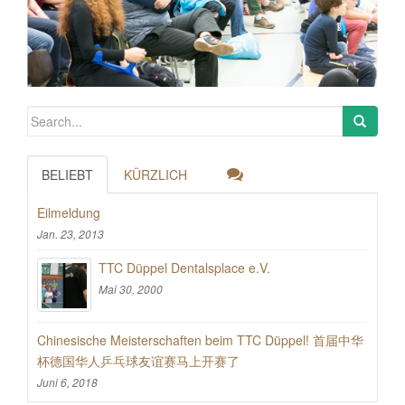
BELIEBT
KÜRZLICH
Eilmeldung
Jan. 23, 2013
TTC Düppel Dentalsplace e.V.
Mai 30, 2000
Chinesische Meisterschaften beim TTC Düppel! 首届中华
杯德国华人乒乓球友谊赛马上开赛了
Juni 6, 2018