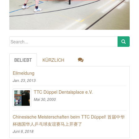
BELIEBT
KÜRZLICH
Eilmeldung
Jan. 23, 2013
TTC Düppel Dentalsplace e.V.
Mai 30, 2000
Chinesische Meisterschaften beim TTC Düppel! 首届中华
杯德国华人乒乓球友谊赛马上开赛了
Juni 6, 2018