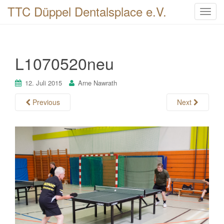
TTC Düppel Dentalsplace e.V.
T
o
g
g
L1070520neu
l
e
n
12. Juli 2015
Arne Nawrath
a
Previous
Next
v
i
g
a
t
i
o
n