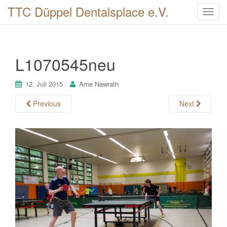
TTC Düppel Dentalsplace e.V.
T
o
g
g
L1070545neu
l
e
n
12. Juli 2015
Arne Nawrath
a
Previous
Next
v
i
g
a
t
i
o
n