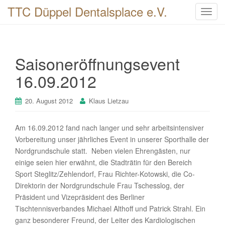
TTC Düppel Dentalsplace e.V.
T
o
g
g
Saisoneröffnungsevent
l
e
16.09.2012
n
a
20. August 2012
Klaus Lietzau
v
i
Am 16.09.2012 fand nach langer und sehr arbeitsintensiver
g
Vorbereitung unser jährliches Event in unserer Sporthalle der
a
Nordgrundschule statt. Neben vielen Ehrengästen, nur
t
einige seien hier erwähnt, die Stadträtin für den Bereich
i
Sport Steglitz/Zehlendorf, Frau Richter-Kotowski, die Co-
o
Direktorin der Nordgrundschule Frau Tschesslog, der
n
Präsident und Vizepräsident des Berliner
Tischtennisverbandes Michael Althoff und Patrick Strahl. Ein
ganz besonderer Freund, der Leiter des Kardiologischen