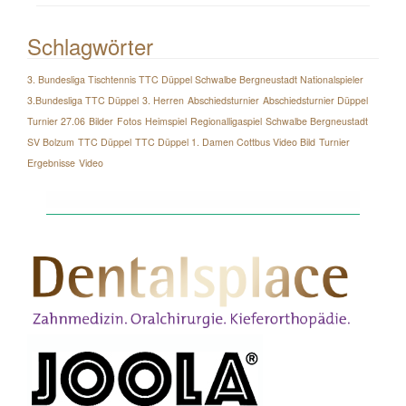
Schlagwörter
3. Bundesliga Tischtennis TTC Düppel Schwalbe Bergneustadt Nationalspieler
3.Bundesliga TTC Düppel
3. Herren
Abschiedsturnier
Abschiedsturnier Düppel
Turnier 27.06
Bilder
Fotos
Heimspiel
Regionalligaspiel
Schwalbe Bergneustadt
SV Bolzum
TTC Düppel
TTC Düppel 1. Damen Cottbus Video Bild
Turnier
Ergebnisse
Video