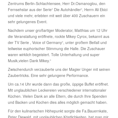
Zentrums Berlin-Schlachtensee, Herr Dr.Osmanoglou, den
Fernsehstar aus der Serie“ Die Autohändler“, Herrn Ali Ekici
und viele mehr, erlebten mit weit über 400 Zuschauern ein
sehr gelungenes Event.
Nachdem unser großartiger Moderator, Matthias um 12 Uhr
die Veranstaltung eröffnete, rockte Mikey Cyrox, bekannt aus
der TV Serie , Voice of Germany“, unter großem Beifall und
teilweise euphorischer Stimmung die Halle. Die Zuschauer
waren wirklich begeistert. Tolle Unterhaltung und super
Musik,vielen Dank Mikey.“
Zwischendurch verzauberte uns der Magier Unger mit seinen
Zaubertricks. Eine sehr gelungene Performance.
Um ca.14 Uhr wurde dann das große, üppige Buffet eröffnet.
Mit unglaublichen Leckereien verschiedener internationaler
Küchen. Vielen Dank an alle Eltern, die durch Ihre Spenden
und Backen und Kochen dies alles möglich gemacht haben.
Für den kulinarischen Höhepunkt sorgte die Fa.Bauernkate,
Peter Diewald, mit unglaublichen Köstlichkeiten, hat man mir