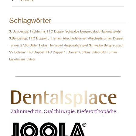
Schlagwörter
3. Bundesliga Tischtennis TTC Düppel Schwalbe Bergneustadt Nationalspieler
3.Bundesliga TTC Düppel
3. Herren
Abschiedsturnier
Abschiedsturnier Düppel
Turnier 27.06
Bilder
Fotos
Heimspiel
Regionalligaspiel
Schwalbe Bergneustadt
SV Bolzum
TTC Düppel
TTC Düppel 1. Damen Cottbus Video Bild
Turnier
Ergebnisse
Video