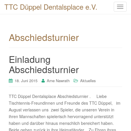
TTC Düppel Dentalsplace e.V.
T
o
g
g
Abschiedsturnier
l
e
n
a
Einladung
v
Abschiedsturnier
i
g
18. Juni 2015
Arne Nawrath
Aktuelles
a
t
i
TTC Düppel Dentalsplace Abschiedsturnier . Liebe
o
Tischtennis-Freundinnen und Freunde des TTC Düppel, im
n
August verlassen uns zwei Spieler, die unseren Verein in
ihren Mannschaften spielerisch hervorragend unterstützt
haben und darüber hinaus menschlich bereichert haben.
Beide gehen zurück in ihre Heimatländer. Zu Ehren ihres