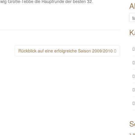
udwig Große-Tebbe die Hauptrunde der besten 32.
A
All
Be
K
Rückblick auf eine erfolgreiche Saison 2009/2010
S
3. 