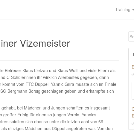
Training
liner Vizemeister
E
e Betreuer Klaus Lietzau und Klaus Wolff und viele Eltern als
J
und C-Schülerinnen ihr wirklich Allerbestes gegeben, dann
ler kommt vom TTC Düppel! Yannic Girra musste sich im Finale
er SG Bergmann Borsig geschlagen geben und erkämpfte sich
t gehabt, bei Mädchen und Jungen schafften es insgesamt
C
Ein großer Erfolg für einen so jungen Verein. Yannics
s spielten sich ebenso unter die letzten acht von 66
J
 als einziges Mädchen aus Düppel angetreten war. Von den