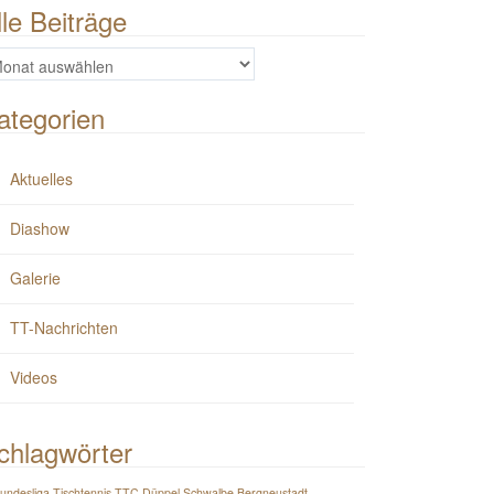
lle Beiträge
e
iträge
ategorien
Aktuelles
Diashow
Galerie
TT-Nachrichten
Videos
chlagwörter
Bundesliga Tischtennis TTC Düppel Schwalbe Bergneustadt