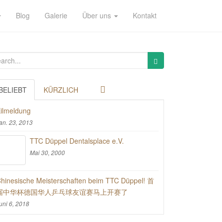
Blog
Galerie
Über uns
Kontakt
BELIEBT
KÜRZLICH
ilmeldung
an. 23, 2013
TTC Düppel Dentalsplace e.V.
Mai 30, 2000
hinesische Meisterschaften beim TTC Düppel! 首
届中华杯德国华人乒乓球友谊赛马上开赛了
uni 6, 2018