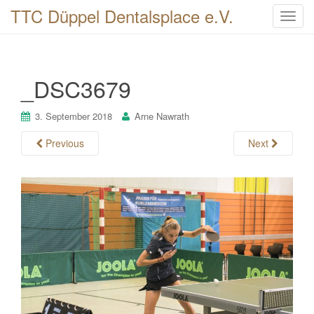
TTC Düppel Dentalsplace e.V.
T
o
g
g
_DSC3679
l
e
n
3. September 2018
Arne Nawrath
a
Previous
Next
v
i
g
a
t
i
o
n