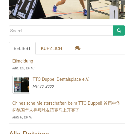
BELIEBT
KÜRZLICH
Eilmeldung
Jan. 23, 2013
TTC Düppel Dentalsplace e.V.
Mai 30, 2000
Chinesische Meisterschaften beim TTC Düppel! 首届中华
杯德国华人乒乓球友谊赛马上开赛了
Juni 6, 2018
Alle Beiträge