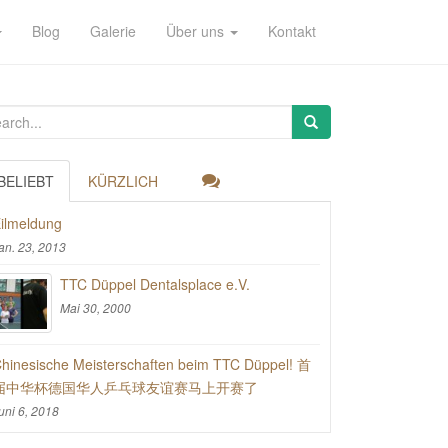
Blog
Galerie
Über uns
Kontakt
BELIEBT
KÜRZLICH
ilmeldung
an. 23, 2013
TTC Düppel Dentalsplace e.V.
Mai 30, 2000
hinesische Meisterschaften beim TTC Düppel! 首
届中华杯德国华人乒乓球友谊赛马上开赛了
uni 6, 2018