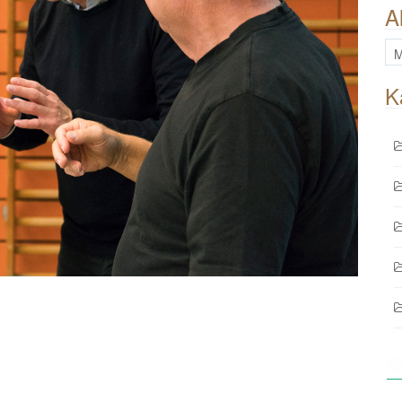
A
All
Be
K