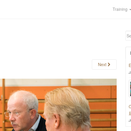
Training
Next
E
J
C
J