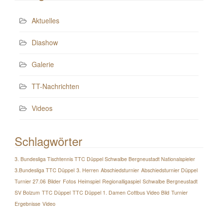
Aktuelles
Diashow
Galerie
TT-Nachrichten
Videos
Schlagwörter
3. Bundesliga Tischtennis TTC Düppel Schwalbe Bergneustadt Nationalspieler
3.Bundesliga TTC Düppel
3. Herren
Abschiedsturnier
Abschiedsturnier Düppel
Turnier 27.06
Bilder
Fotos
Heimspiel
Regionalligaspiel
Schwalbe Bergneustadt
SV Bolzum
TTC Düppel
TTC Düppel 1. Damen Cottbus Video Bild
Turnier
Ergebnisse
Video