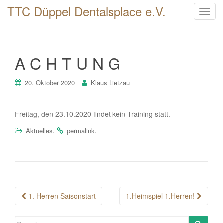
TTC Düppel Dentalsplace e.V.
T
o
g
g
A C H T U N G
l
e
n
20. Oktober 2020
Klaus Lietzau
a
v
Freitag, den 23.10.2020 findet kein Training statt.
i
g
.
.
Aktuelles
permalink
a
t
i
o
n
Post
1. Herren Saisonstart
1.Heimspiel 1.Herren!
navigation