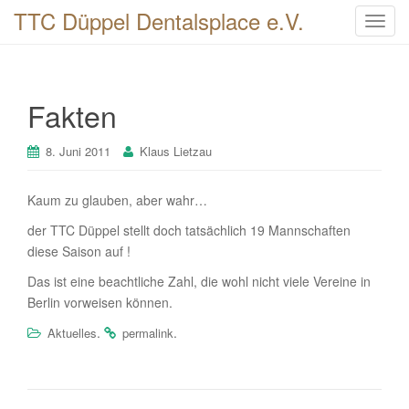
TTC Düppel Dentalsplace e.V.
T
o
g
g
Fakten
l
e
n
8. Juni 2011
Klaus Lietzau
a
v
Kaum zu glauben, aber wahr…
i
der TTC Düppel stellt doch tatsächlich 19 Mannschaften
g
diese Saison auf !
a
t
Das ist eine beachtliche Zahl, die wohl nicht viele Vereine in
i
Berlin vorweisen können.
o
.
.
Aktuelles
permalink
n