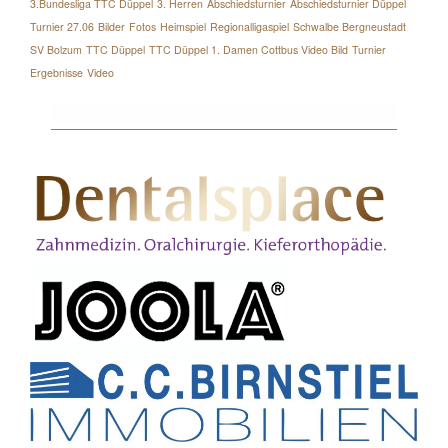
3.Bundesliga TTC Düppel
3. Herren
Abschiedsturnier
Abschiedsturnier Düppel
Turnier 27.06
Bilder
Fotos
Heimspiel
Regionalligaspiel
Schwalbe Bergneustadt
SV Bolzum
TTC Düppel
TTC Düppel 1. Damen Cottbus Video Bild
Turnier
Ergebnisse
Video