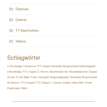
Diashow
Galerie
TT-Nachrichten
Videos
Schlagwörter
3. Bundesliga Tischtennis TTC Düppel Schwalbe Bergneustadt Nationalspieler
3.Bundesliga TTC Düppel
3. Herren
Abschiedsturnier
Abschiedsturnier Düppel
Turnier 27.06
Bilder
Fotos
Heimspiel
Regionalligaspiel
Schwalbe Bergneustadt
SV Bolzum
TTC Düppel
TTC Düppel 1. Damen Cottbus Video Bild
Turnier
Ergebnisse
Video