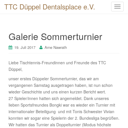
TTC Düppel Dentalsplace e.V.
T
o
g
g
Galerie Sommerturnier
l
e
n
19. Juli 2017
Arne Nawrath
a
v
Liebe Tischtennis-Freundinnen und Freunde des TTC
i
Düppel,
g
unser erstes Düppeler Sommerturnier, das wir am
a
vergangenen Samstag ausgetragen haben, ist nun schon
t
wieder Geschichte und uns einen kurzen Bericht wert.
i
27 Spieler/innen hatten sich angemeldet. Dank unseres
o
lieben Sportsfreundes Bongki war es wieder ein Turnier mit
n
internationaler Beteiligung und mit Tonis Schwester Vivian
konnten wir sogar eine Spielerin der 2. Bundesliga begrüßen.
Wir hatten das Turnier als Doppelturnier (Modus höchste