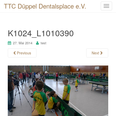
TTC Düppel Dentalsplace e.V.
T
o
g
g
K1024_L1010390
l
e
n
27. Mai 2014
test
a
Previous
Next
v
i
g
a
t
i
o
n