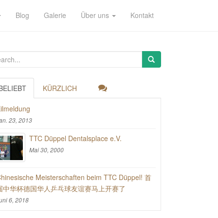
Blog
Galerie
Über uns
Kontakt
BELIEBT
KÜRZLICH
ilmeldung
an. 23, 2013
TTC Düppel Dentalsplace e.V.
Mai 30, 2000
hinesische Meisterschaften beim TTC Düppel! 首
届中华杯德国华人乒乓球友谊赛马上开赛了
uni 6, 2018