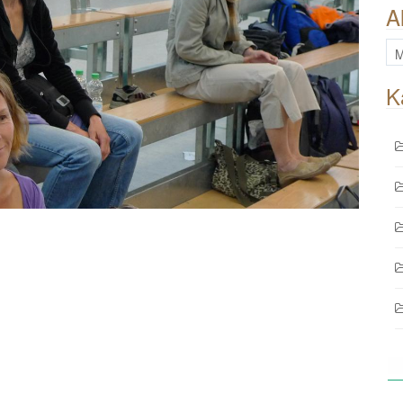
A
All
Be
K