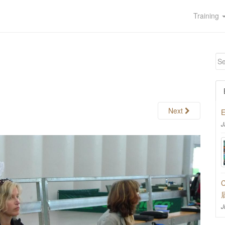
Training
Next
E
J
C
J