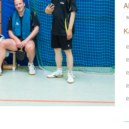
A
All
Be
K