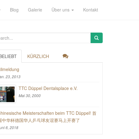
Blog
Galerie
Über uns
Kontakt
BELIEBT
KÜRZLICH
ilmeldung
an. 23, 2013
TTC Düppel Dentalsplace e.V.
Mai 30, 2000
hinesische Meisterschaften beim TTC Düppel! 首
届中华杯德国华人乒乓球友谊赛马上开赛了
uni 6, 2018