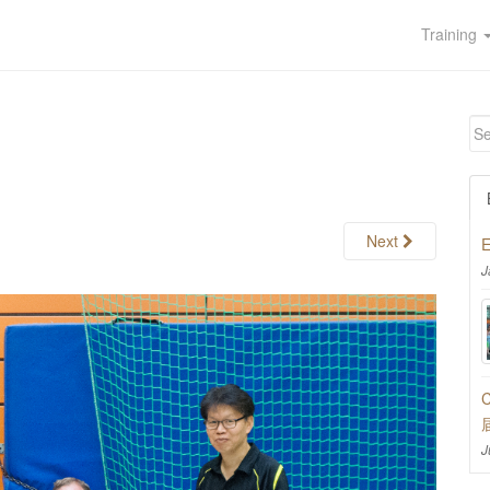
Training
Next
E
J
C
J