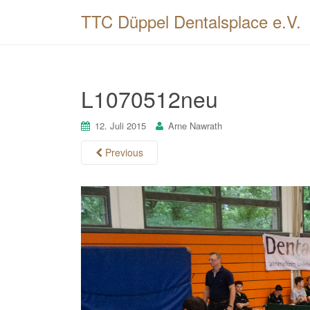
TTC Düppel Dentalsplace e.V.
L1070512neu
12. Juli 2015
Arne Nawrath
Previous