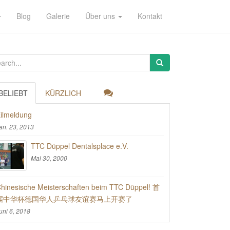
Blog
Galerie
Über uns
Kontakt
BELIEBT
KÜRZLICH
ilmeldung
an. 23, 2013
TTC Düppel Dentalsplace e.V.
Mai 30, 2000
hinesische Meisterschaften beim TTC Düppel! 首
届中华杯德国华人乒乓球友谊赛马上开赛了
uni 6, 2018