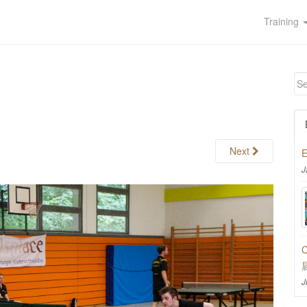
Training
Next
E
J
C
J