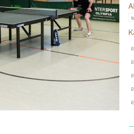
A
All
Be
K