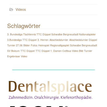
Videos
Schlagwörter
3. Bundesliga Tischtennis TTC Düppel Schwalbe Bergneustadt Nationalspieler
3.Bundesliga TTC Düppel
3. Herren
Abschiedsturnier
Abschiedsturnier Düppel
Turnier 27.06
Bilder
Fotos
Heimspiel
Regionalligaspiel
Schwalbe Bergneustadt
SV Bolzum
TTC Düppel
TTC Düppel 1. Damen Cottbus Video Bild
Turnier
Ergebnisse
Video