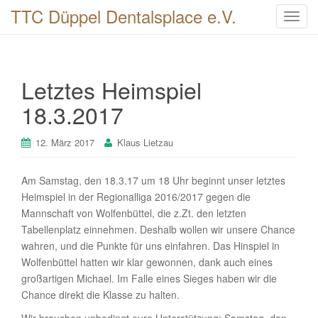
TTC Düppel Dentalsplace e.V.
T
o
g
g
Letztes Heimspiel
l
e
18.3.2017
n
a
12. März 2017
Klaus Lietzau
v
i
Am Samstag, den 18.3.17 um 18 Uhr beginnt unser letztes
g
Heimspiel in der Regionalliga 2016/2017 gegen die
a
Mannschaft von Wolfenbüttel, die z.Zt. den letzten
t
Tabellenplatz einnehmen. Deshalb wollen wir unsere Chance
i
wahren, und die Punkte für uns einfahren. Das Hinspiel in
o
Wolfenbüttel hatten wir klar gewonnen, dank auch eines
n
großartigen Michael. Im Falle eines Sieges haben wir die
Chance direkt die Klasse zu halten.